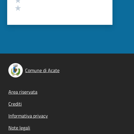
Valuta 1 stelle su 5
Comune di Acate
Footer menu
Area riservata
Crediti
Informativa privacy
Note legali