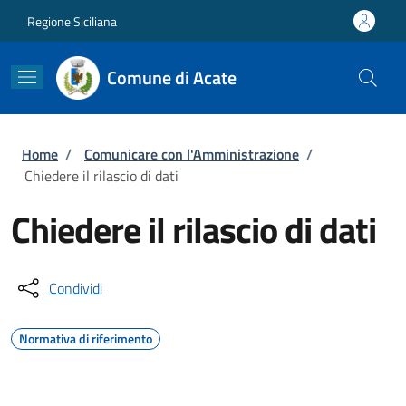
Salta al contenuto principale
Skip to footer content
Regione Siciliana
Comune di Acate
Briciole di pane
Home
/
Comunicare con l'Amministrazione
/
Chiedere il rilascio di dati
Chiedere il rilascio di dati
Condividi
Normativa di riferimento