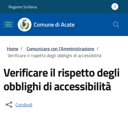
Salta al contenuto principale
Skip to footer content
Regione Siciliana
Comune di Acate
Briciole di pane
Home
/
Comunicare con l'Amministrazione
/
Verificare il rispetto degli obblighi di accessibilità
Verificare il rispetto degli
obblighi di accessibilità
Condividi