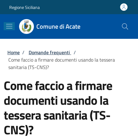
Salta al contenuto principale
Skip to footer content
Regione Siciliana
Comune di Acate
Briciole di pane
Home
/
Domande frequenti
/
Come faccio a firmare documenti usando la tessera
sanitaria (TS-CNS)?
Come faccio a firmare
documenti usando la
tessera sanitaria (TS-
CNS)?